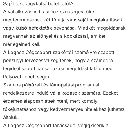
Saját tőke vagy külső befektetők?
A vállalkozás indításához szükséges tőke
megteremtésének két fő útja van:
saját megtakarítások
vagy
külső befektetők
bevonása. Mindkét megoldásnak
megvannak az előnyei és a kockázatai, amiket
mérlegelned kell.
A Logosz Cégcsoport szakértői személyre szabott
pénzügyi tervezéssel segítenek, hogy a számodra
legideálisabb finanszírozási megoldást találd meg.
Pályázati lehetőségek
Számos
pályázati
és
támogatási
program áll
rendelkezésre induló vállalkozások számára. Ezeket
érdemes alaposan áttekinteni, mert komoly
tőkejuttatáshoz vagy kedvezményes hitelekhez juthatsz
általuk.
A Logosz Cégcsoport tanácsadói végigkísérik a