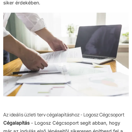
siker érdekében.
Az ideális üzleti terv cégalapításhoz - Logosz Cégcsoport
Cégalapítás
- Logosz Cégcsoport segít abban, hogy
már az indulás első lépéseitől sikeresen építhesd fel a