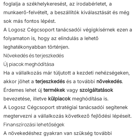
foglalja a székhelykeresést, az irodabérletet, a
munkaerő-felvételt, a beszállítók kiválasztását és még
sok más fontos lépést.
A Logosz Cégcsoport tanácsadói végigkísérnek ezen a
folyamaton is, hogy az elindulás a lehető
leghatékonyabban történjen.
Növekedés és terjeszkedés
Új piacok meghódítása
Ha a vállalkozás már túljutott a kezdeti nehézségeken,
akkor jöhet a
terjeszkedés
és a további
növekedés
.
Érdemes lehet új
termékek
vagy
szolgáltatások
bevezetése, illetve
külpiacok
meghódítása is.
A Logosz Cégcsoport stratégiai tanácsadói segítenek
megtervezni a vállalkozás következő fejlődési lépéseit.
Finanszírozási lehetőségek
A növekedéshez gyakran van szükség további