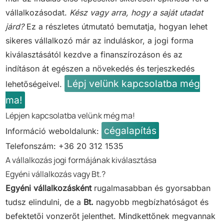
vállalkozásodat.
Kész vagy arra, hogy a saját utadat
járd?
Ez a részletes útmutató bemutatja, hogyan lehet
sikeres vállalkozó már az induláskor, a jogi forma
kiválasztásától kezdve a finanszírozáson és az
indításon át egészen a növekedés és terjeszkedés
Lépj velünk kapcsolatba még
lehetőségeivel.
ma!
Lépjen kapcsolatba velünk még ma!
cégalapítás
Információ weboldalunk:
Telefonszám: +36 20 312 1535
A vállalkozás jogi formájának kiválasztása
Egyéni vállalkozás vagy Bt.?
Egyéni vállalkozásként
rugalmasabban és gyorsabban
tudsz elindulni, de a
Bt.
nagyobb megbízhatóságot és
befektetői vonzerőt jelenthet. Mindkettőnek megvannak