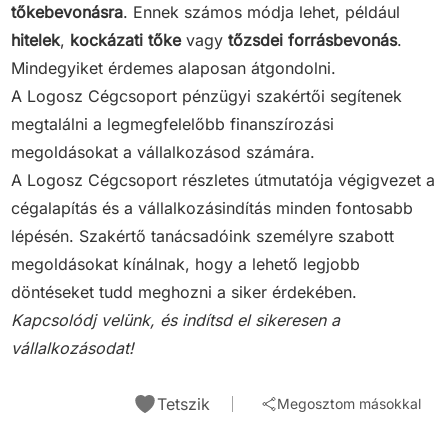
tőkebevonásra
. Ennek számos módja lehet, például
hitelek
,
kockázati tőke
vagy
tőzsdei forrásbevonás
.
Mindegyiket érdemes alaposan átgondolni.
A Logosz Cégcsoport pénzügyi szakértői segítenek
megtalálni a legmegfelelőbb finanszírozási
megoldásokat a vállalkozásod számára.
A Logosz Cégcsoport részletes útmutatója végigvezet a
cégalapítás és a vállalkozásindítás minden fontosabb
lépésén. Szakértő tanácsadóink személyre szabott
megoldásokat kínálnak, hogy a lehető legjobb
döntéseket tudd meghozni a siker érdekében.
Kapcsolódj velünk, és indítsd el sikeresen a
vállalkozásodat!
Tetszik
Megosztom másokkal