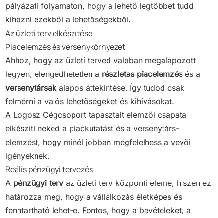
pályázati folyamaton, hogy a lehető legtöbbet tudd
kihozni ezekből a lehetőségekből.
Az üzleti terv elkészítése
Piacelemzés és versenykörnyezet
Ahhoz, hogy az üzleti terved valóban megalapozott
legyen, elengedhetetlen a
részletes piacelemzés
és a
versenytársak
alapos áttekintése. Így tudod csak
felmérni a valós lehetőségeket és kihívásokat.
A Logosz Cégcsoport tapasztalt elemzői csapata
elkészíti neked a piackutatást és a versenytárs-
elemzést, hogy minél jobban megfelelhess a vevői
igényeknek.
Reális pénzügyi tervezés
A
pénzügyi terv
az üzleti terv központi eleme, hiszen ez
határozza meg, hogy a vállalkozás életképes és
fenntartható lehet-e. Fontos, hogy a bevételeket, a