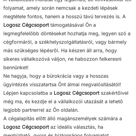
folyamat, amely során nemcsak a kezdeti lépések
megtétele fontos, hanem a hosszú távú tervezés is. A
Logosz Cégcsoport
támogatásával Ön a
legmegfelelőbb döntéseket hozhatja meg, legyen szó a
cégformáról, a székhelyszolgáltatásról, vagy bármely
más szükséges lépésről. Ha készen áll arra, hogy
sikeres vállalkozóvá váljon, ne habozzon felkeresni
bennünket!
Ne hagyja, hogy a bürokrácia vagy a hosszas
ügyintézés visszatartsa Önt álmai megvalósításától!
Lépjen kapcsolatba a
Logosz Cégcsoport
szakértőivel
még ma, és kezdje el a vállalkozói utazását a lehető
legjobb partnerrel az Ön oldalán.
A cégalapítás előtt álló magánszemélyek számára a
Logosz Cégcsoport
az ideális választás, ha
megbízható, gyors és biztonságos folyamatot