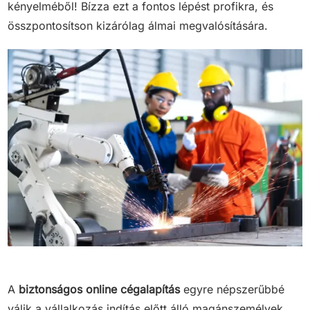
kényelméből! Bízza ezt a fontos lépést profikra, és
összpontosítson kizárólag álmai megvalósítására.
A
biztonságos online cégalapítás
egyre népszerűbbé
válik a vállalkozás indítás előtt álló magánszemélyek