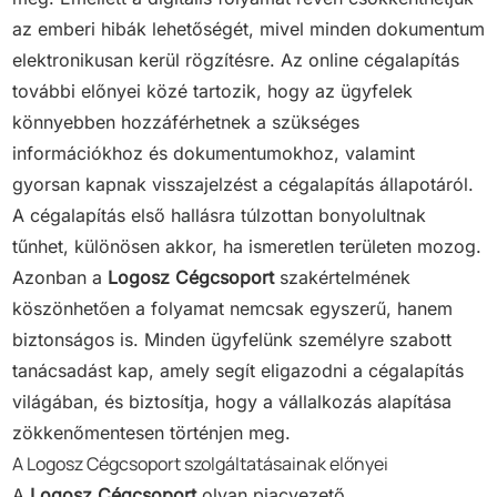
az emberi hibák lehetőségét, mivel minden dokumentum
elektronikusan kerül rögzítésre. Az online cégalapítás
további előnyei közé tartozik, hogy az ügyfelek
könnyebben hozzáférhetnek a szükséges
információkhoz és dokumentumokhoz, valamint
gyorsan kapnak visszajelzést a cégalapítás állapotáról.
A cégalapítás első hallásra túlzottan bonyolultnak
tűnhet, különösen akkor, ha ismeretlen területen mozog.
Azonban a
Logosz Cégcsoport
szakértelmének
köszönhetően a folyamat nemcsak egyszerű, hanem
biztonságos is. Minden ügyfelünk személyre szabott
tanácsadást kap, amely segít eligazodni a cégalapítás
világában, és biztosítja, hogy a vállalkozás alapítása
zökkenőmentesen történjen meg.
A Logosz Cégcsoport szolgáltatásainak előnyei
A
Logosz Cégcsoport
olyan piacvezető