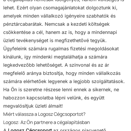
lehet. Ezért olyan csomagajánlatokat dolgoztunk ki,
amelyek minden vállalkozó igényeire szabhatók és
pénztárcabarátak. Nemcsak a kezdeti költségek
csökkentése a cél, hanem az is, hogy a mindennapi
üzleti tevékenységet is megfizethetővé tegyük.
Ügyfeleink számára rugalmas fizetési megoldásokat
kínálunk, így mindenki megtalálhatja a számára
legkedvezőbb lehetőséget. A színvonal és az ár
megfelelő aránya biztosítja, hogy minden vállalkozás
számára elérhetőek legyenek a legjobb szolgáltatások.
Ha Ön is szeretne részese lenni ennek a sikernek, ne
habozzon kapcsolatba lépni velünk, és együtt
megvalósítjuk üzleti álmait!
Miért válassza a Logosz Cégcsoportot?
Logosz: Az Ön partnere a cégalapításban
A
Logosz Cégcsoport
az országos piacvezető