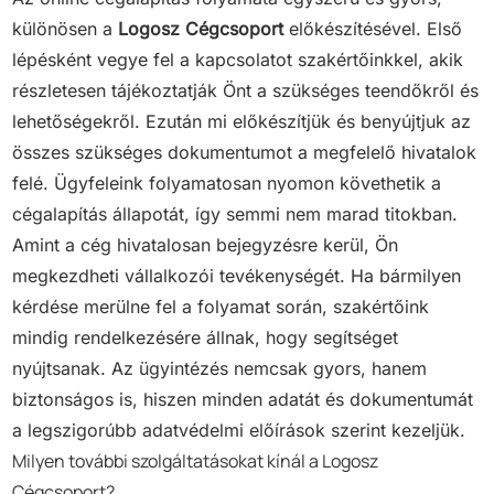
különösen a
Logosz Cégcsoport
előkészítésével. Első
lépésként vegye fel a kapcsolatot szakértőinkkel, akik
részletesen tájékoztatják Önt a szükséges teendőkről és
lehetőségekről. Ezután mi előkészítjük és benyújtjuk az
összes szükséges dokumentumot a megfelelő hivatalok
felé. Ügyfeleink folyamatosan nyomon követhetik a
cégalapítás állapotát, így semmi nem marad titokban.
Amint a cég hivatalosan bejegyzésre kerül, Ön
megkezdheti vállalkozói tevékenységét. Ha bármilyen
kérdése merülne fel a folyamat során, szakértőink
mindig rendelkezésére állnak, hogy segítséget
nyújtsanak. Az ügyintézés nemcsak gyors, hanem
biztonságos is, hiszen minden adatát és dokumentumát
a legszigorúbb adatvédelmi előírások szerint kezeljük.
Milyen további szolgáltatásokat kínál a Logosz
Cégcsoport?