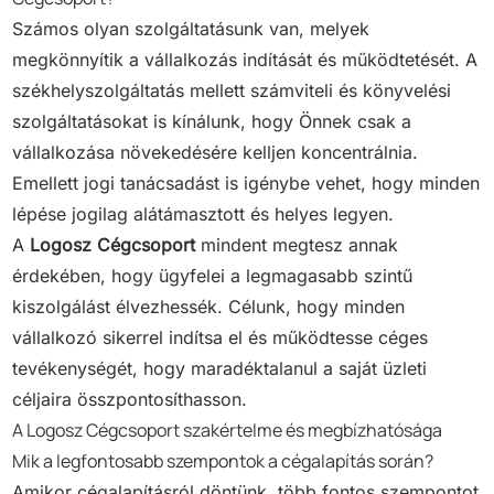
Számos olyan szolgáltatásunk van, melyek
megkönnyítik a vállalkozás indítását és működtetését. A
székhelyszolgáltatás mellett számviteli és könyvelési
szolgáltatásokat is kínálunk, hogy Önnek csak a
vállalkozása növekedésére kelljen koncentrálnia.
Emellett jogi tanácsadást is igénybe vehet, hogy minden
lépése jogilag alátámasztott és helyes legyen.
A
Logosz Cégcsoport
mindent megtesz annak
érdekében, hogy ügyfelei a legmagasabb szintű
kiszolgálást élvezhessék. Célunk, hogy minden
vállalkozó sikerrel indítsa el és működtesse céges
tevékenységét, hogy maradéktalanul a saját üzleti
céljaira összpontosíthasson.
A Logosz Cégcsoport szakértelme és megbízhatósága
Mik a legfontosabb szempontok a cégalapítás során?
Amikor cégalapításról döntünk, több fontos szempontot