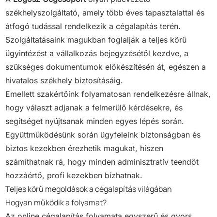
székhelyszolgáltató, amely több éves tapasztalattal és
átfogó tudással rendelkezik a cégalapítás terén.
Szolgáltatásaink magukban foglalják a teljes körű
ügyintézést a vállalkozás bejegyzésétől kezdve, a
szükséges dokumentumok előkészítésén át, egészen a
hivatalos székhely biztosításáig.
Emellett szakértőink folyamatosan rendelkezésre állnak,
hogy választ adjanak a felmerülő kérdésekre, és
segítséget nyújtsanak minden egyes lépés során.
Együttműködésünk során ügyfeleink biztonságban és
biztos kezekben érezhetik magukat, hiszen
számíthatnak rá, hogy minden adminisztratív teendőt
hozzáértő, profi kezekben bízhatnak.
Teljes körű megoldások a cégalapítás világában
Hogyan működik a folyamat?
Az online cégalapítás folyamata egyszerű és gyors,