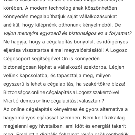
körében. A modern technológiának köszönhetően
könnyedén megalapíthatjuk saját vállalkozásunkat
anélkül, hogy kilépnénk otthonunk kényelméből. De
vajon mennyire egyszerű és biztonságos ez a folyamat?
Ne hagyja, hogy a cégalapítás bonyolult és időigényes
eljárása visszatartsa álmai megvalósításától! A Logosz
Cégcsoport segítségével Ön is könnyedén,
biztonságosan léphet a vállalkozói szektorba. Lépjen
velünk kapcsolatba, és tapasztalja meg, milyen
egyszerű is lehet a cégalapítás, ha szakértőkre bízza!
Biztonságos online cégalapítás a Logosz szakértőivel
Miért érdemes online cégalapítást választani?
Az online cégalapítás kényelmes és gyors alternatíva a
hagyományos eljárással szemben. Nem kell fizikailag
megjelenni egy hivatalban, ami időt és energiát takarít
meg. Emellett a digitális folyamat révén csökkenthetjük