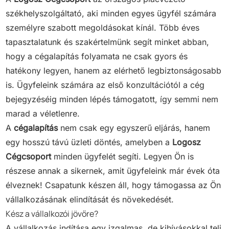
székhelyszolgáltató, aki minden egyes ügyfél számára
személyre szabott megoldásokat kínál. Több éves
tapasztalatunk és szakértelmünk segít minket abban,
hogy a cégalapítás folyamata ne csak gyors és
hatékony legyen, hanem az elérhető legbiztonságosabb
is. Ügyfeleink számára az első konzultációtól a cég
bejegyzéséig minden lépés támogatott, így semmi nem
marad a véletlenre.
A
cégalapítás
nem csak egy egyszerű eljárás, hanem
egy hosszú távú üzleti döntés, amelyben a
Logosz
Cégcsoport
minden ügyfelét segíti. Legyen Ön is
részese annak a sikernek, amit ügyfeleink már évek óta
élveznek! Csapatunk készen áll, hogy támogassa az Ön
vállalkozásának elindítását és növekedését.
Kész a vállalkozói jövőre?
A vállalkozás indítása egy izgalmas, de kihívásokkal teli