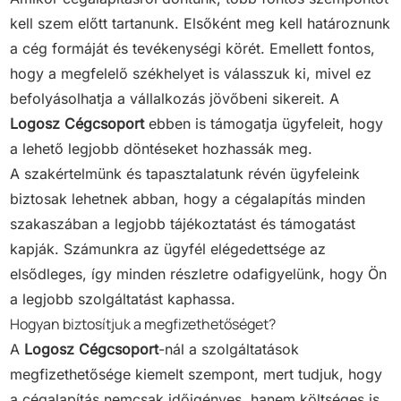
kell szem előtt tartanunk. Elsőként meg kell határoznunk
a cég formáját és tevékenységi körét. Emellett fontos,
hogy a megfelelő székhelyet is válasszuk ki, mivel ez
befolyásolhatja a vállalkozás jövőbeni sikereit. A
Logosz Cégcsoport
ebben is támogatja ügyfeleit, hogy
a lehető legjobb döntéseket hozhassák meg.
A szakértelmünk és tapasztalatunk révén ügyfeleink
biztosak lehetnek abban, hogy a cégalapítás minden
szakaszában a legjobb tájékoztatást és támogatást
kapják. Számunkra az ügyfél elégedettsége az
elsődleges, így minden részletre odafigyelünk, hogy Ön
a legjobb szolgáltatást kaphassa.
Hogyan biztosítjuk a megfizethetőséget?
A
Logosz Cégcsoport
-nál a szolgáltatások
megfizethetősége kiemelt szempont, mert tudjuk, hogy
a cégalapítás nemcsak időigényes, hanem költséges is